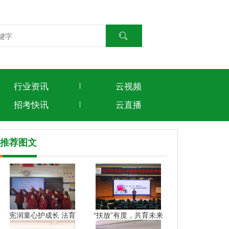
行业资讯
云视频
招考快讯
云直播
推荐图文
宪润童心护成长 法育
“扶放”有度，共育未来