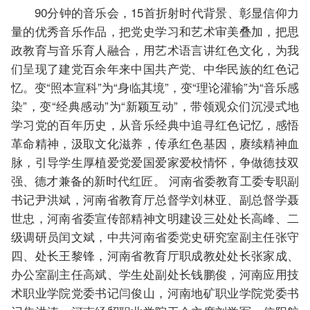
90分钟的音乐会，15首折射时代背景、彰显信仰力
量的优秀音乐作品，把党史学习和艺术审美叠加，把思
政教育与音乐育人融合，用艺术语言讲红色文化，为我
们呈现了建党百余年来中国共产党、中华民族的红色记
忆。变“照本宣科”为“身临其境”，变“理论灌输”为“音乐感
染”，变“经典感动”为“新颖互动”，带领观众们沉浸式地
学习党的百年历史，从音乐经典中追寻红色记忆，感悟
革命精神，汲取文化滋养，传承红色基因，赓续精神血
脉，引导学生厚植爱党爱国爱家爱校情怀，争做德技双
强、德才兼备的新时代红匠。 河南省委教育工委专职副
书记尹洪斌，河南省教育厅总督学刘林亚、副总督学聂
世忠，河南省委宣传部精神文明建设三处处长高峰、二
级调研员闰文斌，中共河南省委党史研究室副主任张守
四、处长王黎锋，河南省教育厅职成教处处长张家成、
办公室副主任高斌、学生处副处长钱鹏俊，河南应用技
术职业学院党委书记闫俊山，河南地矿职业学院党委书