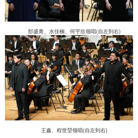
郜盛青、水佳楠、何宇欣领唱(自左到右)
王鑫、程世堃领唱(自左到右)