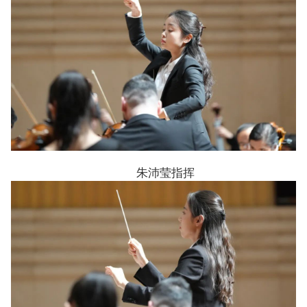
朱沛莹指挥