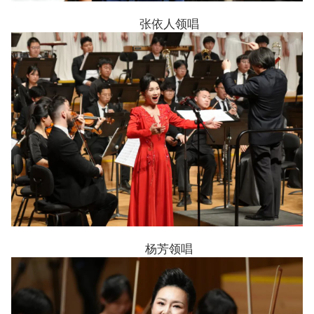
张依人领唱
杨芳领唱