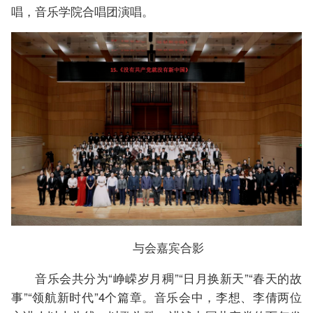
唱，音乐学院合唱团演唱。
与会嘉宾合影
音乐会共分为“峥嵘岁月稠”“日月换新天”“春天的故
事”“领航新时代”4个篇章。音乐会中，李想、李倩两位